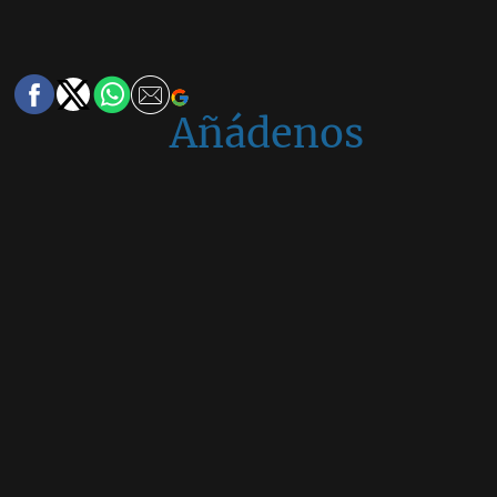
Añádenos
en
Google