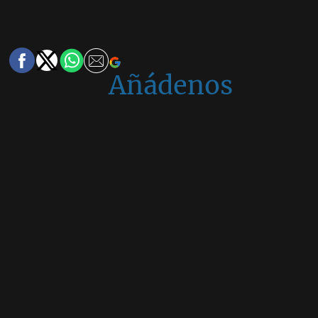
Añádenos
en
Google