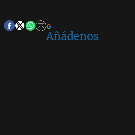
Añádenos
en
Google