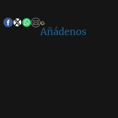
Añádenos
en
Google