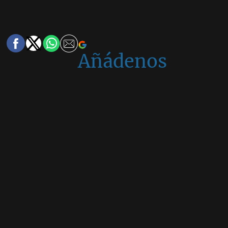
Añádenos
en
Google