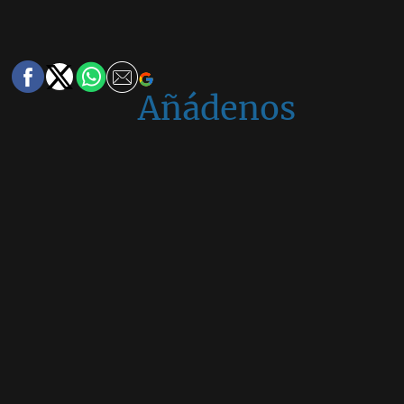
Añádenos
en
Google