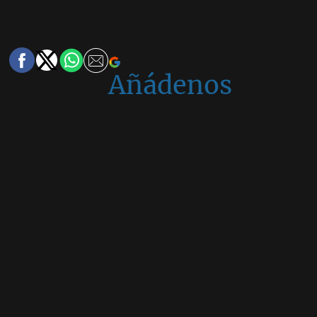
Añádenos
en
Google