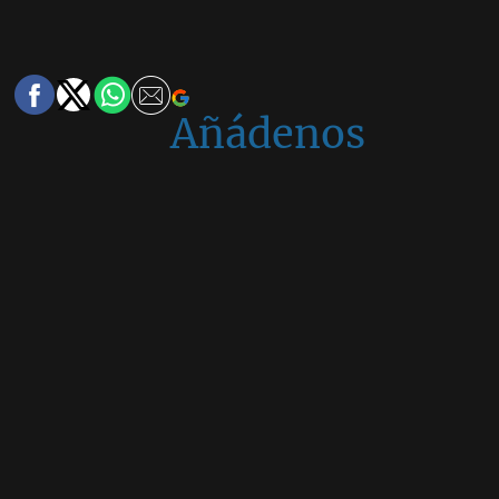
Añádenos
en
Google