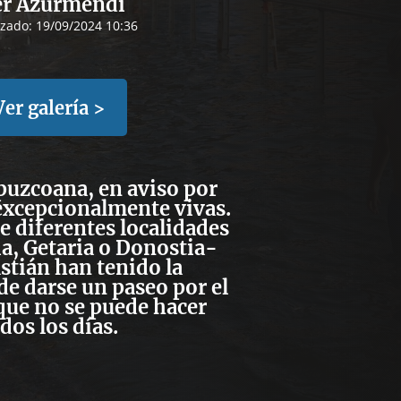
er Azurmendi
izado:
19/09/2024 10:36
Ver galería >
puzcoana, en aviso por
excepcionalmente vivas.
e diferentes localidades
, Getaria o Donostia-
stián han tenido la
e darse un paseo por el
que no se puede hacer
dos los días.