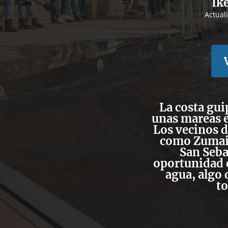
Ik
Actual
La costa gui
unas mareas 
Los vecinos d
como Zumaia
San Seba
oportunidad d
agua, algo 
to