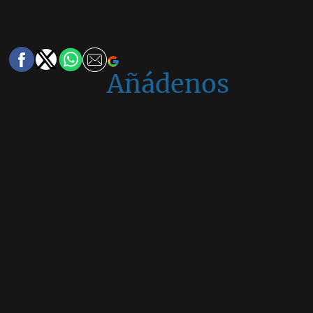
Añádenos
en
Google