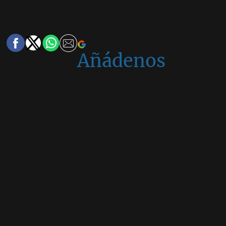
Añádenos
en
Google