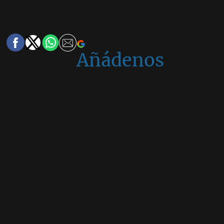
Añádenos
en
Google