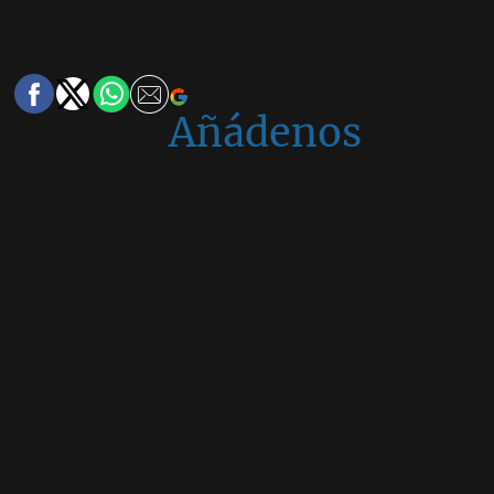
Añádenos
en
Google