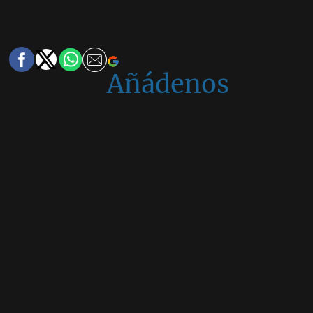
Añádenos
en
Google