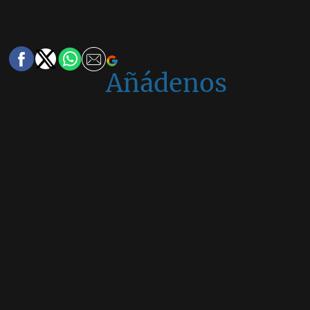
Añádenos
en
Google