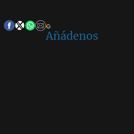
Añádenos
en
Google