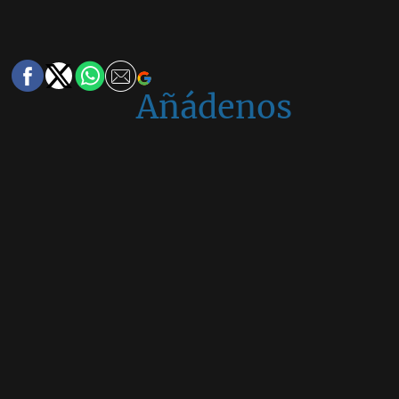
Añádenos
en
Google