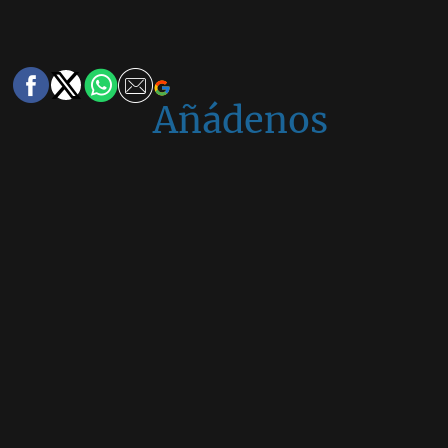
Añádenos
en
Google