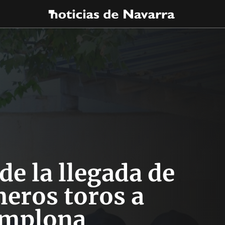
e la llegada de
meros toros a
mplona