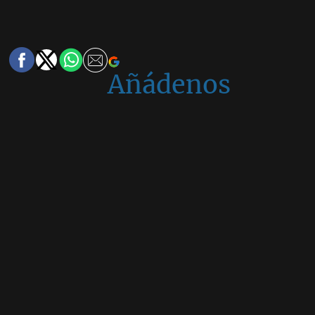
Añádenos
en
Google