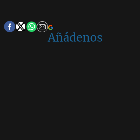
Añádenos
en
Google