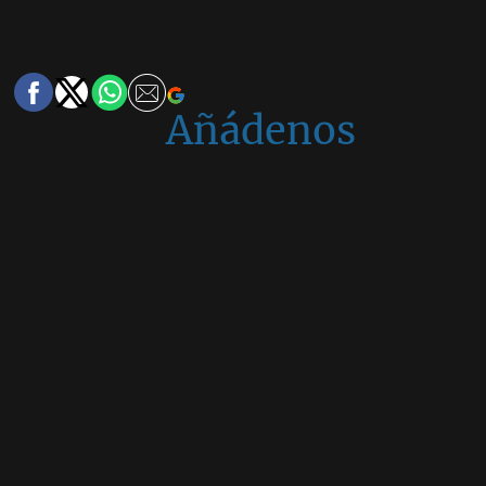
Añádenos
en
Google