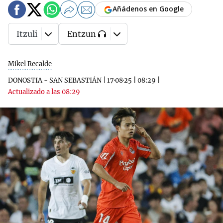
Añádenos en Google
Itzuli
Entzun
Mikel Recalde
DONOSTIA - SAN SEBASTIÁN
|
17·08·25
|
08:29
|
Actualizado a las 08:29