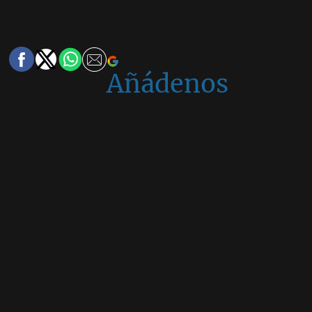
Añádenos
en
Google