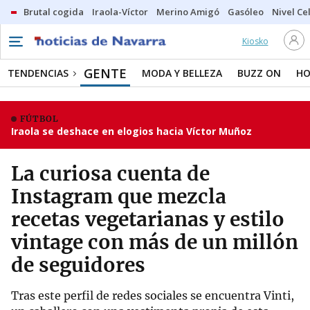
Brutal cogida
Iraola-Víctor
Merino Amigó
Gasóleo
Nivel Ce
Kiosko
GENTE
TENDENCIAS
MODA Y BELLEZA
BUZZ ON
HO
FÚTBOL
Iraola se deshace en elogios hacia Víctor Muñoz
La curiosa cuenta de
Instagram que mezcla
recetas vegetarianas y estilo
vintage con más de un millón
de seguidores
Tras este perfil de redes sociales se encuentra Vinti,