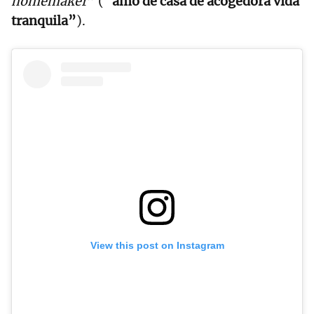
homemaker
” (
“amo de casa de acogedora vida
tranquila”
).
View this post on Instagram