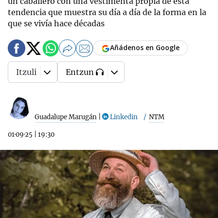
un caballero con una vestimenta propia de esta
tendencia que muestra su día a día de la forma en la
que se vivía hace décadas
Añádenos en Google
Itzuli
Entzun
Guadalupe Marugán
|
Linkedin
NTM
01·09·25
|
19:30