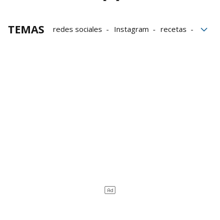
TEMAS
redes sociales
Instagram
recetas
Siglo XIX
Estética
artesanía