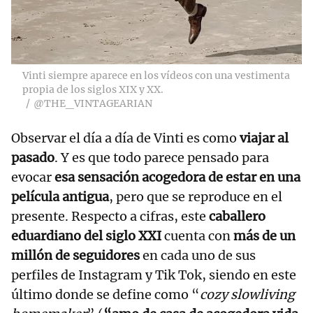
Vinti siempre aparece en los vídeos con una vestimenta
propia de los siglos XIX y XX.
@THE_VINTAGEARIAN
Observar el día a día de Vinti es como
viajar al
pasado
. Y es que todo parece pensado para
evocar
esa sensación acogedora
de estar en una
película antigua
, pero que se reproduce en el
presente. Respecto a cifras, este
caballero
eduardiano del siglo XXI
cuenta con
más de un
millón de seguidores
en cada uno de sus
perfiles de Instagram y Tik Tok, siendo en este
último donde se define como “
cozy slowliving