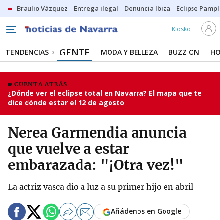
Braulio Vázquez
Entrega ilegal
Denuncia Ibiza
Eclipse Pamp
Kiosko
GENTE
TENDENCIAS
MODA Y BELLEZA
BUZZ ON
HO
CUENTA ATRÁS
¿Dónde ver el eclipse total en Navarra? El mapa que te
dice dónde estar el 12 de agosto
Nerea Garmendia anuncia
que vuelve a estar
embarazada: "¡Otra vez!"
La actriz vasca dio a luz a su primer hijo en abril
Añádenos en Google