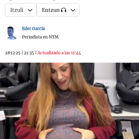
Itzuli
Entzun
Eder García
Periodista en NTM
28·12·25
|
21:35
|
Actualizado a las 11:44