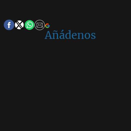
Añádenos
en
Google