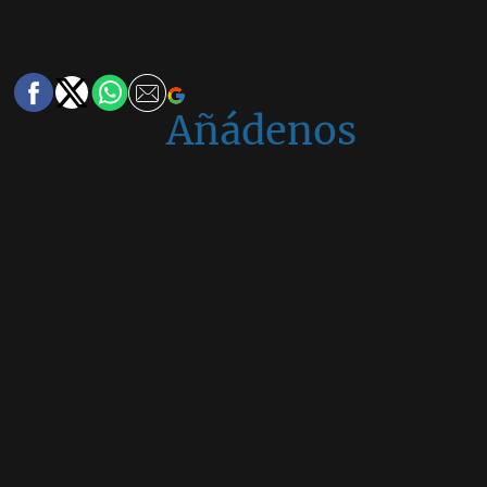
Añádenos
en
Google