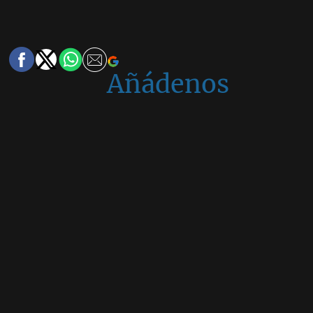
Añádenos
en
Google