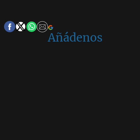
Añádenos
en
Google