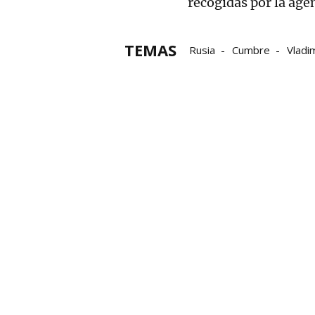
recogidas por la age
TEMAS
Rusia
Cumbre
Vladim