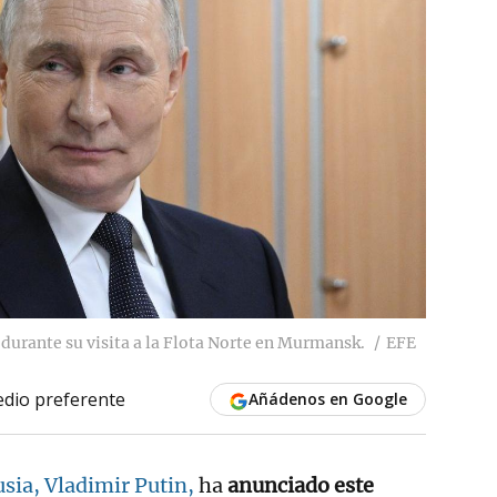
 durante su visita a la Flota Norte en Murmansk.
EFE
dio preferente
Añádenos en Google
sia, Vladimir Putin,
ha
anunciado este