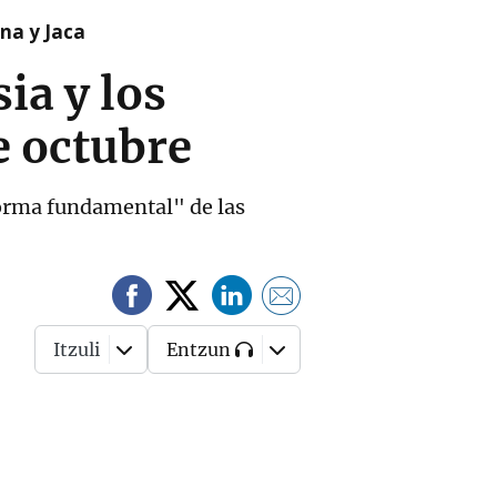
na y Jaca
ia y los
e octubre
forma fundamental" de las
Itzuli
Entzun