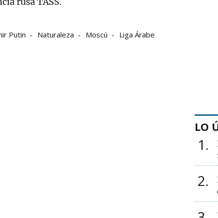
ncia rusa TASS.
ir Putin
Naturaleza
Moscú
Liga Árabe
LO 
1
2
3