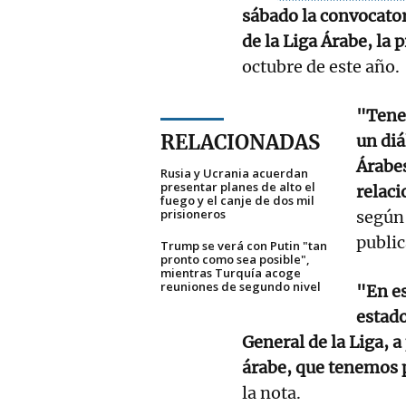
sábado la convocato
de la Liga Árabe, la 
octubre de este año.
"Tene
RELACIONADAS
un diá
Árabes
Rusia y Ucrania acuerdan
presentar planes de alto el
relac
fuego y el canje de dos mil
prisioneros
según
public
Trump se verá con Putin "tan
pronto como sea posible",
mientras Turquía acoge
reuniones de segundo nivel
"En es
estado
General de la Liga, 
árabe, que tenemos p
la nota.