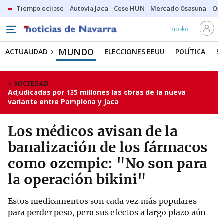
Tiempo eclipse
Autovía Jaca
Cese HUN
Mercado Osasuna
O
Kiosko
MUNDO
ACTUALIDAD
ELECCIONES EEUU
POLÍTICA
SOCIEDAD
Adjudicadas por 135 millones las obras de la nueva
variante entre Pamplona y Jaca
Los médicos avisan de la
banalización de los fármacos
como ozempic: "No son para
la operación bikini"
Estos medicamentos son cada vez más populares
para perder peso, pero sus efectos a largo plazo aún