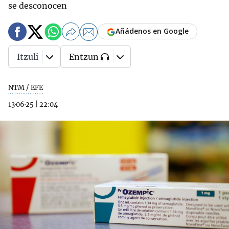
se desconocen
Añádenos en Google
Itzuli
Entzun
NTM / EFE
13·06·25
|
22:04