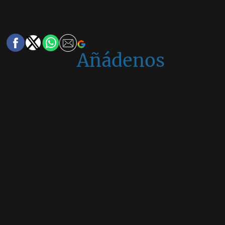
Añádenos
en
Google