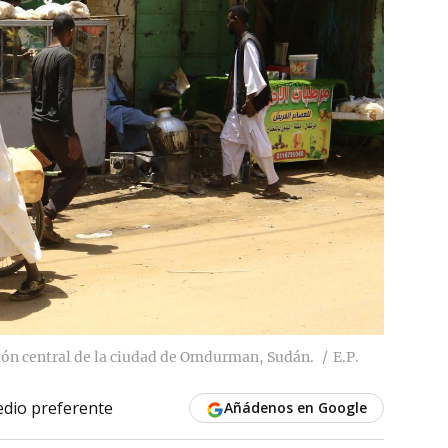
ción central de la ciudad de Omdurman, Sudán.
E.P.
dio preferente
Añádenos en Google