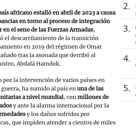
2
 país africano estalló en abril de 2023 a causa
pancias en torno al proceso de integración
3
r en el seno de las Fuerzas Armadas
,
ó el descarrilamiento de la transición
rocamiento en 2019 del régimen de Omar
dañado tras la asonada que derribó al
4
istro, Abdalá Hamdok.
 por la intervención de varios países en
5
n guerra, ha sumido al país en
una de las
nitarias a nivel mundial
, con
millones de
iados
y ante la alarma internacional por la
ermedades
y los daños sufridos por
ticas, que impiden atender a cientos de miles