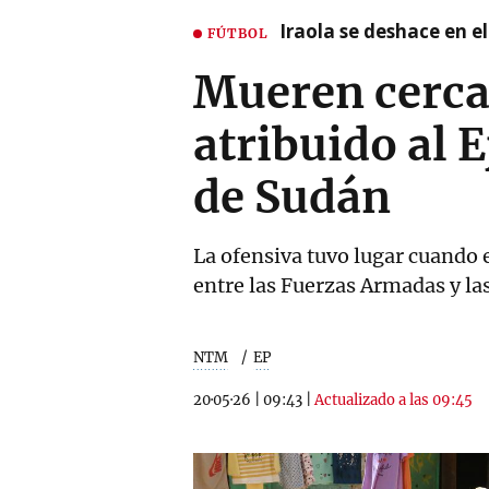
Iraola se deshace en e
FÚTBOL
Mueren cerca
atribuido al 
de Sudán
La ofensiva tuvo lugar cuando 
entre las Fuerzas Armadas y la
NTM
EP
20·05·26
|
09:43
|
Actualizado a las 09:45