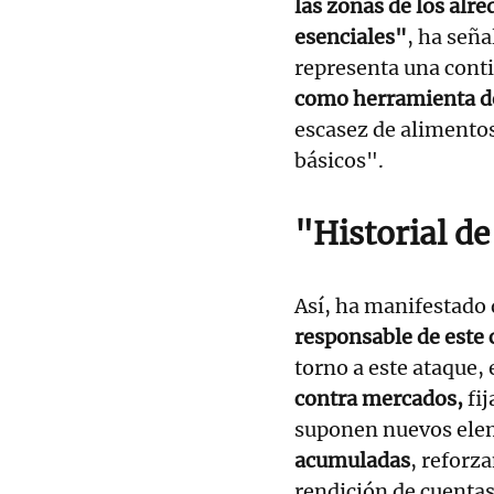
las zonas de los alr
esenciales"
, ha seña
representa una cont
como herramienta d
escasez de alimentos
básicos".
"Historial d
Así, ha manifestado 
responsable de este
torno a este ataque, 
contra mercados,
fij
suponen nuevos ele
acumuladas
, reforz
rendición de cuentas