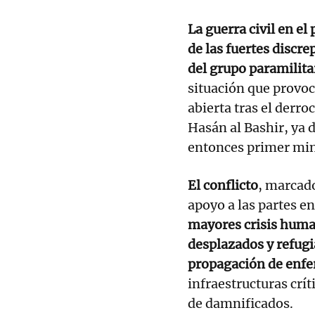
La guerra civil en el
de las fuertes discre
del grupo paramilita
situación que provoc
abierta tras el der
Hasán al Bashir, ya 
entonces primer min
El conflicto
, marcado
apoyo a las partes e
mayores crisis huma
desplazados y refug
propagación de enf
infraestructuras crí
de damnificados.