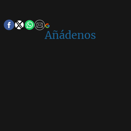
Añádenos
en
Google