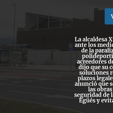
La alcaldesa 
ante los medio
de la parali
polideporti
acreedores de
dijo que su
soluciones 
plazos legal
anunció que s
las obras
seguridad de l
Egüés y evit