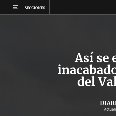
SECCIONES
Así se 
inacabado
del Va
DIAR
Actual