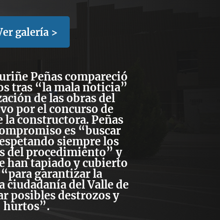
Ver galería >
Xuriñe Peñas compareció
s tras “la mala noticia”
zación de las obras del
vo por el concurso de
 la constructora. Peñas
 compromiso es “buscar
respetando siempre los
es del procedimiento” y
e han tapiado y cubierto
 “para garantizar la
a ciudadanía del Valle de
ar posibles destrozos y
hurtos”.