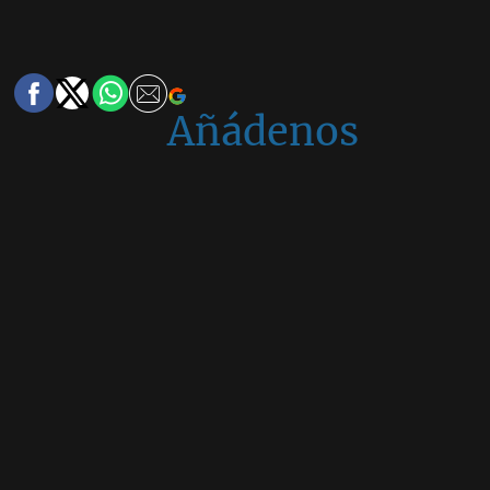
Añádenos
en
Google