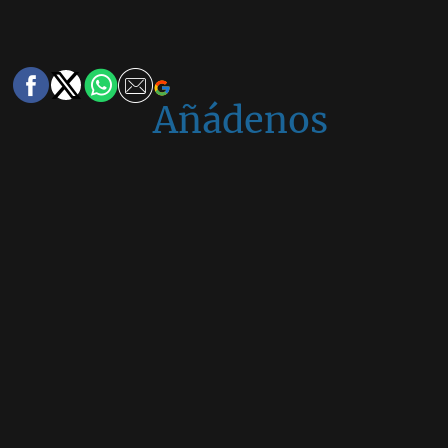
Añádenos
en
Google