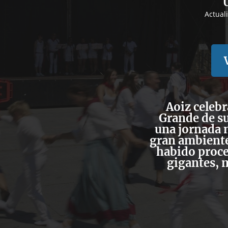
Actual
Aoiz celebr
Grande de su
una jornada m
gran ambiente
habido proce
gigantes, 