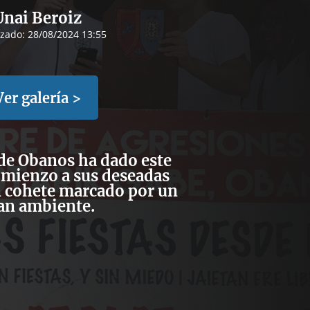
Unai Beroiz
izado:
28/08/2024 13:55
Ver galería >
 de Obanos ha dado este
omienzo a sus deseadas
n cohete marcado por un
an ambiente.