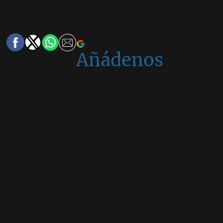
Añádenos
en
Google