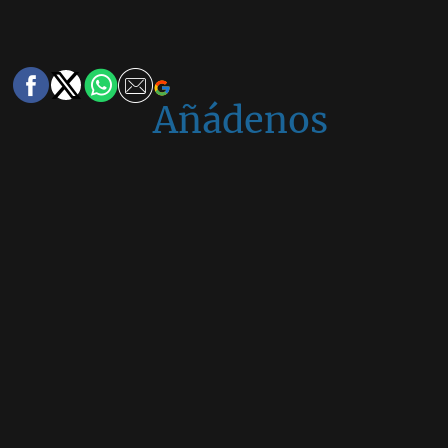
Añádenos
en
Google