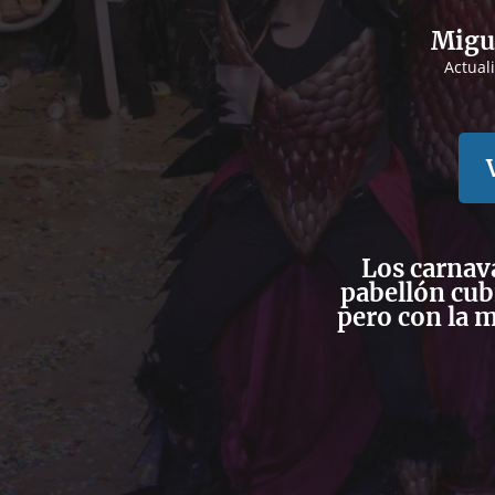
Migue
Actual
Los carnava
pabellón cub
pero con la m