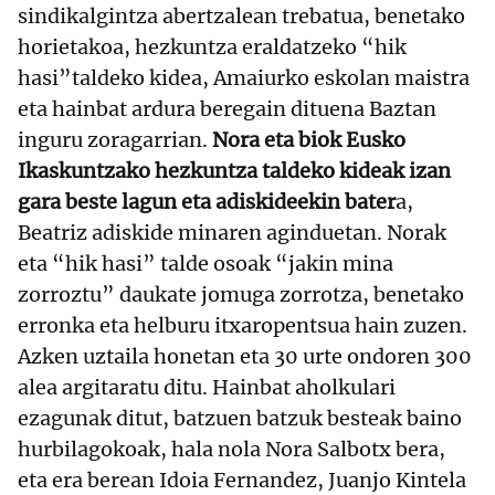
sindikalgintza abertzalean trebatua, benetako
horietakoa, hezkuntza eraldatzeko “hik
hasi”taldeko kidea, Amaiurko eskolan maistra
eta hainbat ardura beregain dituena Baztan
inguru zoragarrian.
Nora eta biok Eusko
Ikaskuntzako hezkuntza taldeko kideak izan
gara beste lagun eta adiskideekin bater
a,
Beatriz adiskide minaren aginduetan. Norak
eta “hik hasi” talde osoak “jakin mina
zorroztu” daukate jomuga zorrotza, benetako
erronka eta helburu itxaropentsua hain zuzen.
Azken uztaila honetan eta 30 urte ondoren 300
alea argitaratu ditu. Hainbat aholkulari
ezagunak ditut, batzuen batzuk besteak baino
hurbilagokoak, hala nola Nora Salbotx bera,
eta era berean Idoia Fernandez, Juanjo Kintela