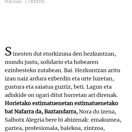
Hik hasi.
CEDIDA
S
inesten dut etorkizuna den hezkuntzan,
mundu justu, solidario eta hobearen
ezinbesteko zutabean. Bai. Hezkuntzan aritu
izan naiz ardura ezberdin eta urte luzetan,
gustura eta saiatua guztiz, beti. Lagun eta
adiskide on ugari ditut horretan ari direnak.
Horietako estimatuenetan estimatuenetako
bat Nafarra da, Baztandarra,
Nora du izena,
Salbotx Alegria bere bi abizenak: emakumea,
gaztea, profesionala, balekoa, zintzoa,