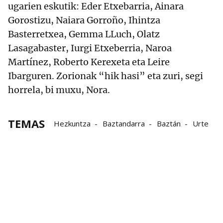
ugarien eskutik: Eder Etxebarria, Ainara
Gorostizu, Naiara Gorroño, Ihintza
Basterretxea, Gemma LLuch, Olatz
Lasagabaster, Iurgi Etxeberria, Naroa
Martínez, Roberto Kerexeta eta Leire
Ibarguren. Zorionak “hik hasi” eta zuri, segi
horrela, bi muxu, Nora.
TEMAS
Hezkuntza
Baztandarra
Baztán
Urte