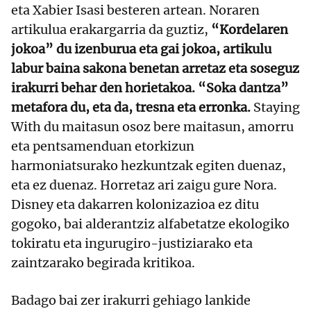
eta Xabier Isasi besteren artean. Noraren
artikulua erakargarria da guztiz,
“Kordelaren
jokoa” du izenburua eta gai jokoa, artikulu
labur baina sakona benetan arretaz eta soseguz
irakurri behar den horietakoa. “Soka dantza”
metafora du, eta da, tresna eta erronka.
Staying
With du maitasun osoz bere maitasun, amorru
eta pentsamenduan etorkizun
harmoniatsurako hezkuntzak egiten duenaz,
eta ez duenaz. Horretaz ari zaigu gure Nora.
Disney eta dakarren kolonizazioa ez ditu
gogoko, bai alderantziz alfabetatze ekologiko
tokiratu eta ingurugiro-justiziarako eta
zaintzarako begirada kritikoa.
Badago bai zer irakurri gehiago lankide