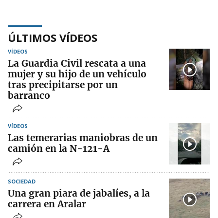
ÚLTIMOS VÍDEOS
VÍDEOS
La Guardia Civil rescata a una
mujer y su hijo de un vehículo
tras precipitarse por un
barranco
VÍDEOS
Las temerarias maniobras de un
camión en la N-121-A
SOCIEDAD
Una gran piara de jabalíes, a la
carrera en Aralar