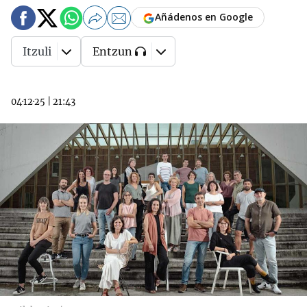
Añádenos en Google
Itzuli
Entzun
04·12·25
|
21:43