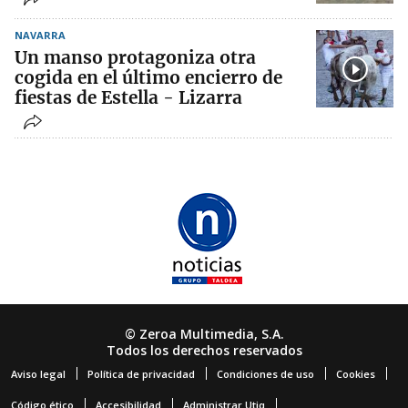
NAVARRA
Un manso protagoniza otra
cogida en el último encierro de
fiestas de Estella - Lizarra
© Zeroa Multimedia, S.A.
Todos los derechos reservados
Aviso legal
Política de privacidad
Condiciones de uso
Cookies
Código ético
Accesibilidad
Administrar Utiq