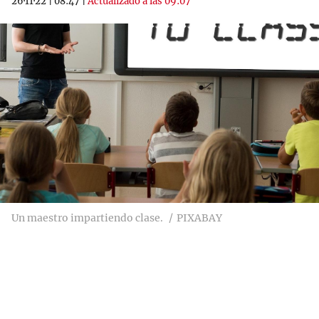
26·11·22
|
08:47
|
Actualizado a las 09:07
Un maestro impartiendo clase.
PIXABAY