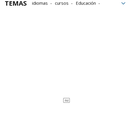
TEMAS
idiomas
cursos
Educación
sueño
Escuela Oficial de Idiomas