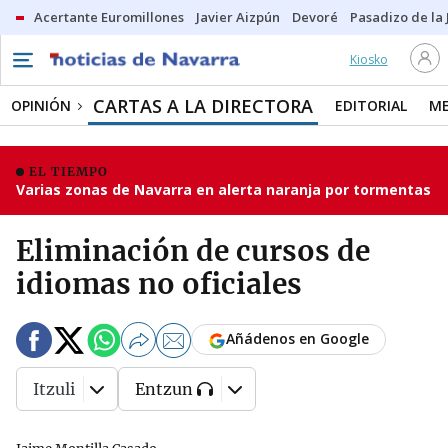
Acertante Euromillones
Javier Aizpún
Devoré
Pasadizo de la
Kiosko
CARTAS A LA DIRECTORA
OPINIÓN
EDITORIAL
ME
EL TIEMPO
Varias zonas de Navarra en alerta naranja por tormentas
Eliminación de cursos de
idiomas no oficiales
Añádenos en Google
Itzuli
Entzun