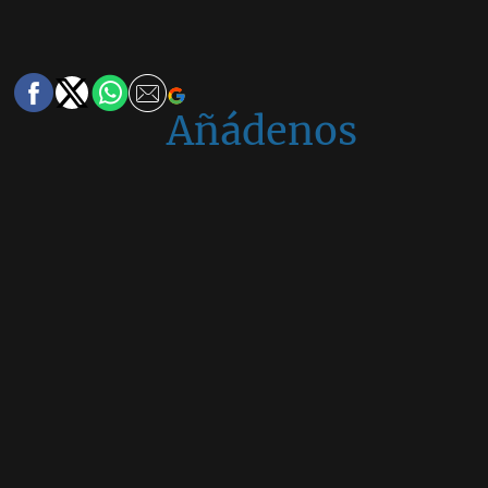
Añádenos
en
Google