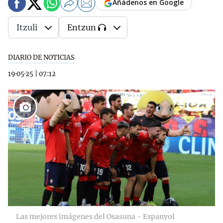
Añádenos en Google
Itzuli
Entzun
DIARIO DE NOTICIAS
19·05·25
|
07:12
53
Las mejores imágenes del Osasuna - Espanyol