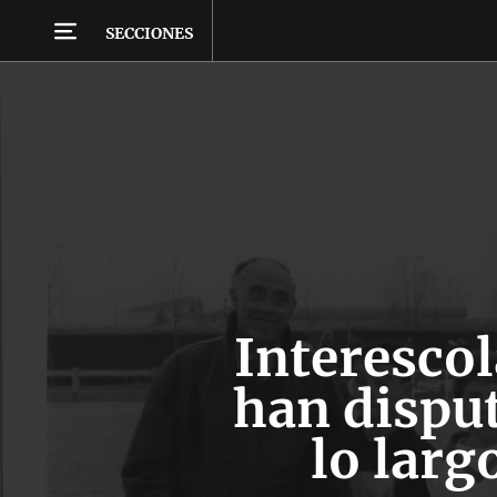
SECCIONES
Interescol
han disput
lo larg