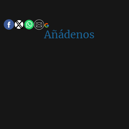
Añádenos
en
Google